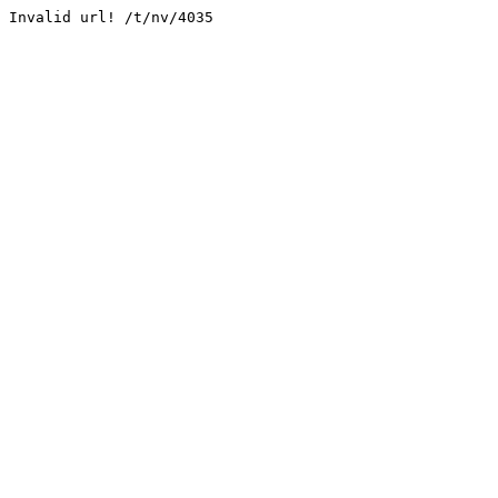
Invalid url! /t/nv/4035