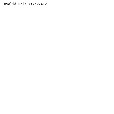
Invalid url! /t/nv/412